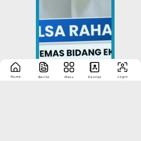
Home
Login
Berita
Menu
Kontak
Medali Emas Bidang Eko...
pusatprestasi.id
Tingkat : Nasional