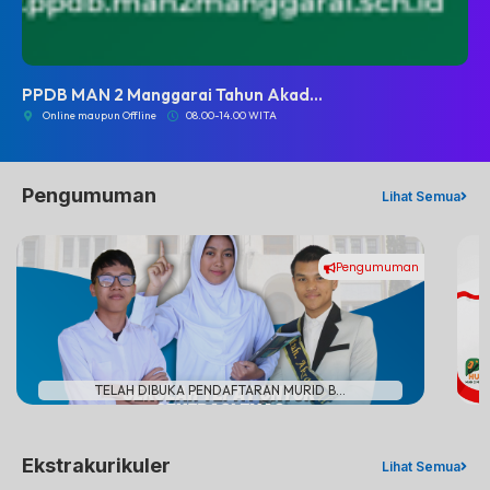
PPDB MAN 2 Manggarai Tahun Akad...
Online maupun Offline
08.00-14.00 WITA
Pengumuman
Lihat Semua
Pengumuman
#
TELAH DIBUKA PENDAFTARAN MURID B...
Ekstrakurikuler
Lihat Semua