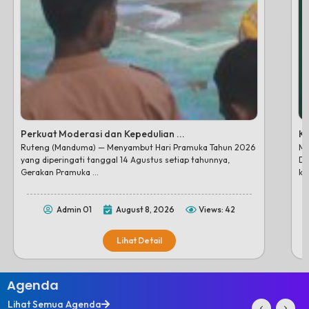
Perkuat Moderasi dan Kepedulian ...
Ke
Ruteng (Manduma) — Menyambut Hari Pramuka Tahun 2026
Ma
yang diperingati tanggal 14 Agustus setiap tahunnya,
De
Gerakan Pramuka ...
ke
Admin 01
August 8, 2026
Views: 42
Lihat Detail
Agenda
Lihat Semua Agenda