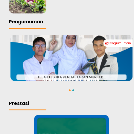
Pengumuman
Pengumuman
#
TELAH DIBUKA PENDAFTARAN MURID B...
1
2
Prestasi