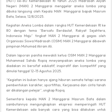
(HUT) ke-80 Kemerdekaan RI tahun 2025 Madrasah Aliyah
Negeri (MAN) 2 Manggarai menggelar aneka lomba yang
dibuka langsung oleh Kepala MAN Manggarai bapak Masrum
Bata, Selasa, 12/8/2025.
Kegiatan Aneka Lomba dalam rangka HUT Kemerdekaan RI ke
80 dengan tema “Bersatu Berdaulat, Rakyat Sejahtera,
Indonesia Maju” tingkat MAN 2 Manggarai di gagas oleh
Organisasi Siswa Madrasah (OSIM) MAN 2 Manggarai dibawah
pimpinan Muhumad Akram Ali.
Dalam laporan panitia mewakili ketua OSIM MAN 2 Manggarai
Muhammad Sahdu Ropiq mneyampaikan aneka lomba yang
diadakan ini bersifat edukatif, inspiratif dan kompetitif yang
dimulai tanggal 12-15 Agustus 2025.
“Kegiatan ini bukan hanya ajang hiburan semata tetapi sarana
pembentukan karakter, sportifitas, Kerjasama dan cinta tanah
air dikalangan pelejar”, ungkap Ropiq.
Sementara kepala MAN 2 Manggarai Masrum Bata dalam
sambutannya mengungkapkan ekspresi memperingati HUT
Kemerdekaan ada banyak cara yang bisa dilakukan untuk