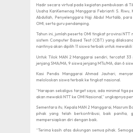
Hadir secara virtual pada kegiatan pembukaan di Ti
Usaha KanKemenag Manggarai Febrianti S. Riwu, K
Abdullah, Penyelenggara Haji Abdul Murtalib, p
OMI, serta guru pendamping.
Tahun ini, jumlah peserta OMI tingkat provinsi NTT
sistem Computer Based Test (CBT) yang dilaksanak
Selamat Hari Pahlawan
nantinya akan dipilih 11 siswa terbaik untuk mewakil
Untuk Tilok MAN 2 Manggarai sendiri, tercatat 33 
jenjang SMA/MA, 9 siswa jenjang MTs/MA, dan 6 sisw
Kasi Pendis Manggarai Ahmad Jauhari, menya
meloloskan siswa terbaik ke tingkat nasional.
“Harapan sekaligus target saya, ada minimal tiga p
akan mewakili NTT ke OMI Nasional,” ungkapnya pe
Medali Emas
Sementara itu, Kepala MAN 2 Manggarai, Masrum Ba
pihak yang telah berkontribusi, baik panitia
mempersiapkan diri dengan baik.
“Terima kasih atas dukungan semua pihak. Semoga