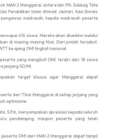
lok MAN 2 Manggarai, antara lain Plh. Subbag Tata
asi Pendidikan Islam Ahmad Jauhari, Kasi Bimais
#
#
ara pengawas madrasah, kepala madrasah peserta
 mencapai 616 siswa. Mereka akan diseleksi melalui
an di masing-masing tilok. Dari jumlah tersebut,
 Nasional
TELAH DIBUKA PENDAFTARAN MURID B...
i NTT ke ajang OMI tingkat nasional.
peserta yang mengikuti OMI, terdiri dari 18 siswa
a jenjang SD/MI.
mpaikan target khusus agar Manggarai dapat
eserta dari Tilok Manggarai di setiap jenjang yang
nuh optimisme.
Medali Perak
ta, S.Pd., menyampaikan apresiasi kepada seluruh
, guru pendamping, maupun peserta yang telah
 peserta OMI dari MAN 2 Manggarai dapat tampil