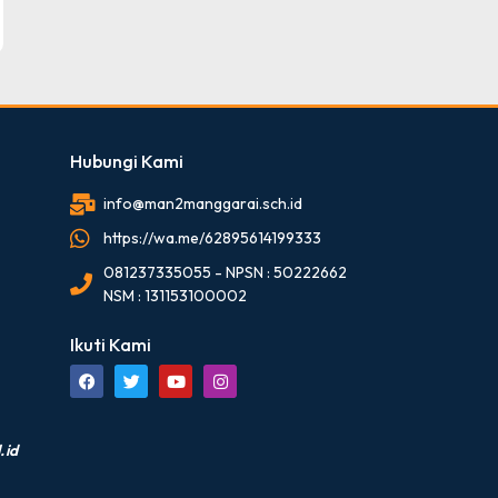
Hubungi Kami
info@man2manggarai.sch.id
https://wa.me/62895614199333
081237335055 - NPSN : 50222662
NSM : 131153100002
Ikuti Kami
.id