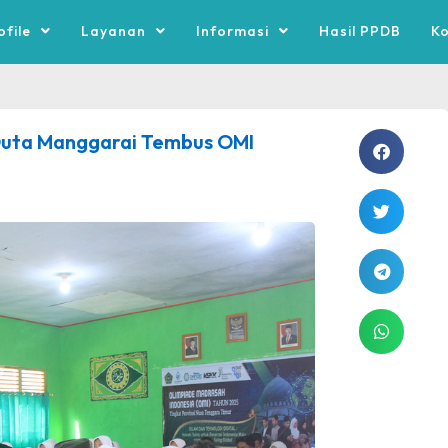
ofile
Layanan
Informasi
Hasil PPDB
K
Duta Manggarai Tembus OMI