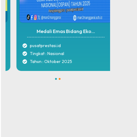
Medali Emas Bidang Eko...
M
pusatprestasi.id
pusat
Tingkat : Nasional
Tingk
Tahun : Oktober 2025
Tahu
1
2