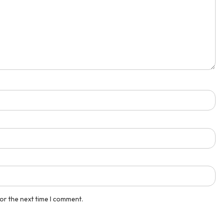
 Eko...
Medali Perak Mapel Aki...
pusatprestasi.id
Tingkat : Nasional
Tahun : November 2025
or the next time I comment.