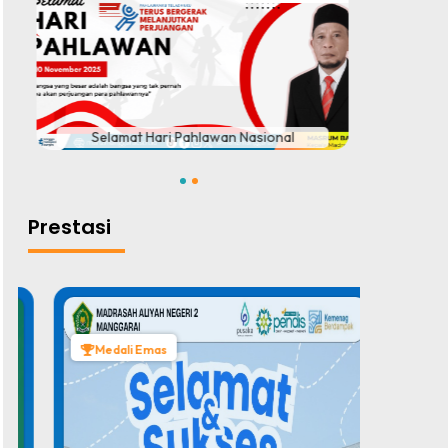
#
Selamat Hari Pahlawan Nasional
TELAH 
1
2
Prestasi
Medali Emas
Medal