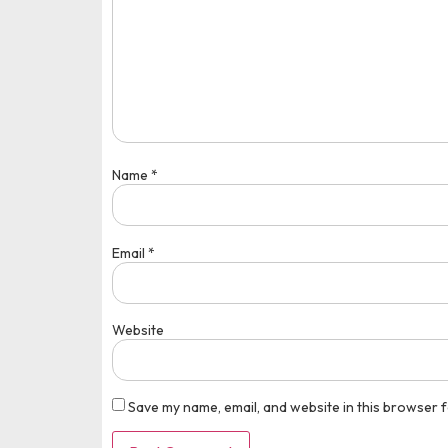
Medali Emas Bidang
pusatprestasi.id
Name
*
Tingkat : Nasional
Tahun : Oktober 2025
Email
*
Website
Save my name, email, and website in this browser f