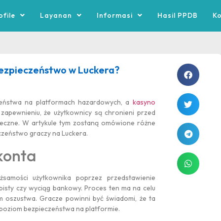
ofile
Layanan
Informasi
Hasil PPDB
K
bezpieczeństwo w Luckera?
czeństwa na platformach hazardowych, a
kasyno
zapewnieniu, że użytkownicy są chronieni przed
ieczne. W artykule tym zostaną omówione różne
eczeństwo graczy na Luckera.
konta
żsamości użytkownika poprzez przedstawienie
isty czy wyciąg bankowy. Proces ten ma na celu
m oszustwa. Gracze powinni być świadomi, że ta
poziom bezpieczeństwa na platformie.