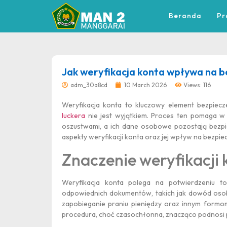
Beranda
Pr
dibuat oleh rrdigital.id
Jak weryfikacja konta wpływa na 
adm_30a8cd
10 March 2026
Views: 116
Weryfikacja konta to kluczowy element bezpie
luckera
nie jest wyjątkiem. Proces ten pomaga w 
oszustwami, a ich dane osobowe pozostają bezp
aspekty weryfikacji konta oraz jej wpływ na bezpi
Znaczenie weryfikacji 
Weryfikacja konta polega na potwierdzeniu to
odpowiednich dokumentów, takich jak dowód osob
zapobieganie praniu pieniędzy oraz innym formo
procedura, choć czasochłonna, znacząco podnosi 