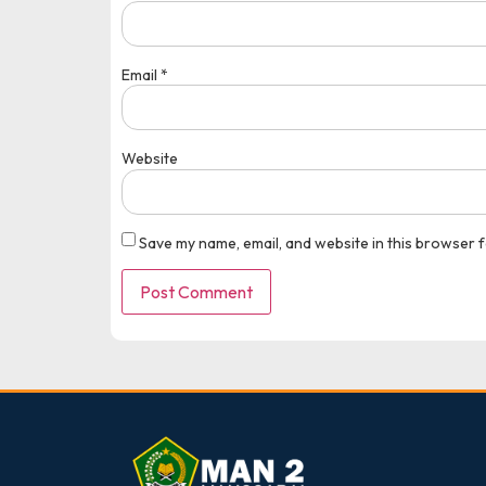
Medali Emas Bidang
Email
*
pusatprestasi.id
Tingkat : Nasional
Website
Tahun : Oktober 2025
Save my name, email, and website in this browser f
dibuat oleh rrdigital.id