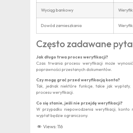
Wyciąg bankowy
Weryfik
Dowód zamieszkania
Weryfik
Często zadawane pyta
Selamat Hari Pahlawan
Jak długo trwa proces weryfikacji?
Czas trwania procesu weryfikacji może wynosić 
poprawności przesłanych dokumentów.
Czy mogę grać przed weryfikacją konta?
Tak, jednak niektóre funkcje, takie jak wypła
procesu weryfikacji.
Co się stanie, jeśli nie przejdę weryfikacji?
Medali Emas
W przypadku niepowodzenia weryfikacji, konto
wypłat będzie ograniczony.
Views:
116