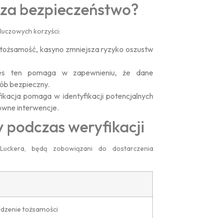
sza bezpieczeństwo?
kluczowych korzyści:
 tożsamość, kasyno zmniejsza ryzyko oszustw
es ten pomaga w zapewnieniu, że dane
ób bezpieczny.
ikacja pomaga w identyfikacji potencjalnych
owne interwencje.
podczas weryfikacji
 Luckera, będą zobowiązani do dostarczenia
dzenie tożsamości
Pengumuman
Pengumuman