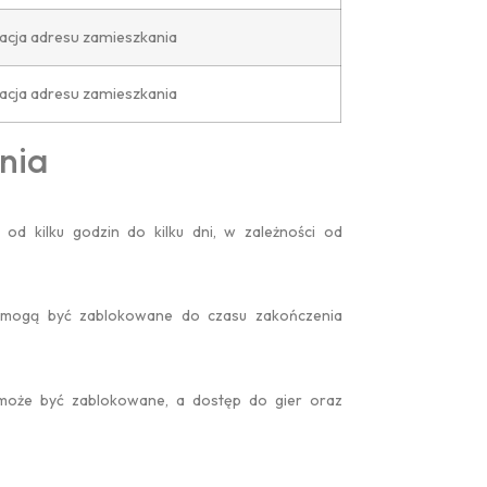
acja adresu zamieszkania
#
#
acja adresu zamieszkania
nia
 Nasional
TELAH DIBUKA PENDAFTARAN MURID B...
od kilku godzin do kilku dni, w zależności od
ty, mogą być zablokowane do czasu zakończenia
Medali Perak
 może być zablokowane, a dostęp do gier oraz