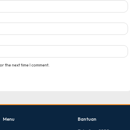
 Eko...
Medali Perak Mapel Aki...
pusatprestasi.id
Tingkat : Nasional
Tahun : November 2025
or the next time I comment.
Menu
Bantuan