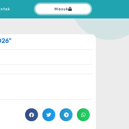
ontak
Masuk
026"