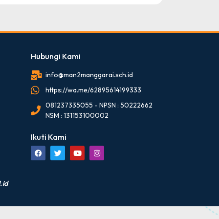
Hubungi Kami
info@man2manggarai.sch.id
https://wa.me/62895614199333
081237335055 - NPSN : 50222662
NSM : 131153100002
Ikuti Kami
.id