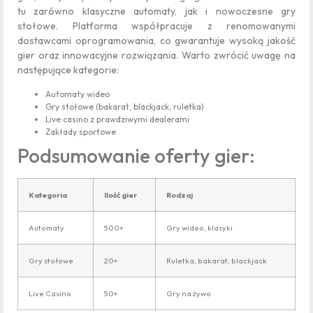
tu zarówno klasyczne automaty, jak i nowoczesne gry
stołowe. Platforma współpracuje z renomowanymi
dostawcami oprogramowania, co gwarantuje wysoką jakość
gier oraz innowacyjne rozwiązania. Warto zwrócić uwagę na
następujące kategorie:
Automaty wideo
Gry stołowe (bakarat, blackjack, ruletka)
Live casino z prawdziwymi dealerami
Zakłady sportowe
Podsumowanie oferty gier:
Kategoria
Ilość gier
Rodzaj
Automaty
500+
Gry wideo, klasyki
Gry stołowe
20+
Ruletka, bakarat, blackjack
Live Casino
50+
Gry na żywo