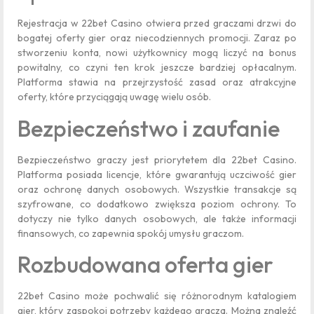
Rejestracja w 22bet Casino otwiera przed graczami drzwi do
bogatej oferty gier oraz niecodziennych promocji. Zaraz po
stworzeniu konta, nowi użytkownicy mogą liczyć na bonus
powitalny, co czyni ten krok jeszcze bardziej opłacalnym.
Platforma stawia na przejrzystość zasad oraz atrakcyjne
oferty, które przyciągają uwagę wielu osób.
Bezpieczeństwo i zaufanie
Bezpieczeństwo graczy jest priorytetem dla 22bet Casino.
Platforma posiada licencje, które gwarantują uczciwość gier
oraz ochronę danych osobowych. Wszystkie transakcje są
szyfrowane, co dodatkowo zwiększa poziom ochrony. To
dotyczy nie tylko danych osobowych, ale także informacji
finansowych, co zapewnia spokój umysłu graczom.
Rozbudowana oferta gier
22bet Casino może pochwalić się różnorodnym katalogiem
gier, który zaspokoi potrzeby każdego gracza. Można znaleźć