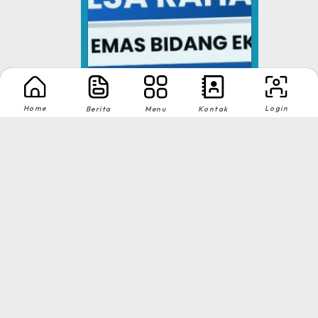
Home
Login
Berita
Menu
Kontak
Medali Emas Bidang Eko...
pusatprestasi.id
Tingkat : Nasional
Tahun : Oktober 2025
1
2