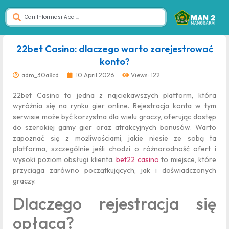
dibuat oleh rrdigital.id
22bet Casino: dlaczego warto zarejestrować
konto?
adm_30a8cd
10 April 2026
Views: 122
22bet Casino to jedna z najciekawszych platform, która
wyróżnia się na rynku gier online. Rejestracja konta w tym
serwisie może być korzystna dla wielu graczy, oferując dostęp
do szerokiej gamy gier oraz atrakcyjnych bonusów. Warto
zapoznać się z możliwościami, jakie niesie ze sobą ta
platforma, szczególnie jeśli chodzi o różnorodność ofert i
wysoki poziom obsługi klienta.
bet22 casino
to miejsce, które
przyciąga zarówno początkujących, jak i doświadczonych
graczy.
Dlaczego rejestracja się
opłaca?