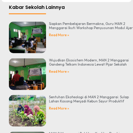
Kabar Sekolah Lainnya
Siapkan Pembelajaran Bermakna, Guru MAN 2
Manggarai Ikuti Workshop Penyusunan Modul Ajar
Read More »
Wujudkan Ekosistem Modern, MAN 2 Manggarai
Gandeng Telkom Indonesia Lewat Pijar Sekolah
Read More »
Sentuhan Ekoteologi di MAN 2 Manggarai: Sulap
Lahan Kosong Menjadi Kebun Sayur Produktif
Read More »