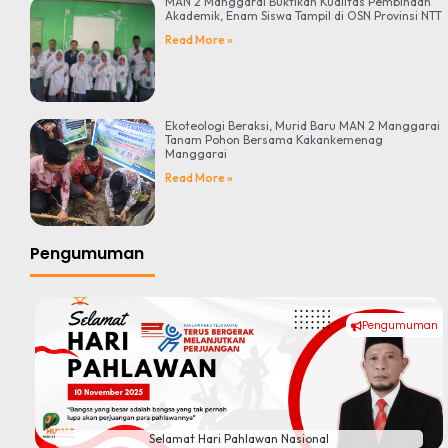
MAN 2 Manggarai Buktikan Kualitas Pembinaan
Akademik, Enam Siswa Tampil di OSN Provinsi NTT
Read More »
Ekoteologi Beraksi, Murid Baru MAN 2 Manggarai
Tanam Pohon Bersama Kakankemenag
Manggarai
Read More »
Pengumuman
Pengumuman
#
Selamat Hari Pahlawan Nasional