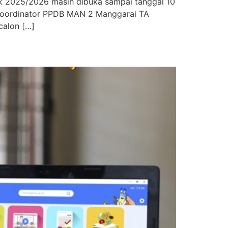
k 2025/2026 masih dibuka sampai tanggal 10
u koordinator PPDB MAN 2 Manggarai TA
calon […]