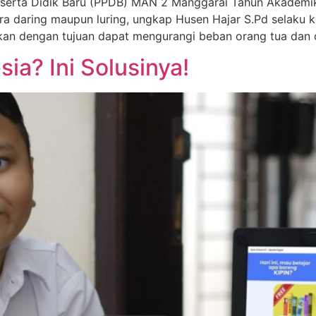
eserta Didik Baru (PPDB) MAN 2 Manggarai Tahun Akademi
cara daring maupun luring, ungkap Husen Hajar S.Pd selak
ukan dengan tujuan dapat mengurangi beban orang tua dan 
ia? Ini Solusinya!